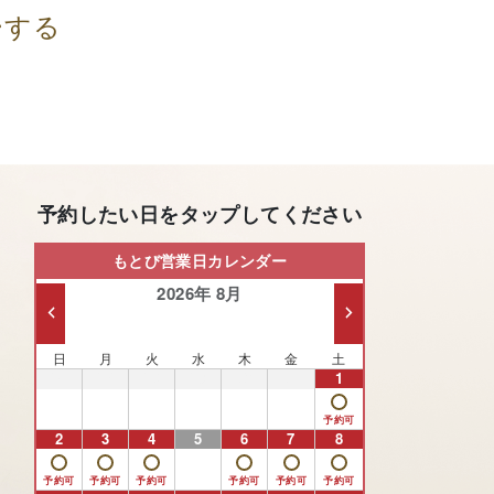
ーする
予約したい日をタップしてください
もとび営業日カレンダー
2026年 8月
日
月
火
水
木
金
土
26
27
28
29
30
31
1
2
3
4
5
6
7
8