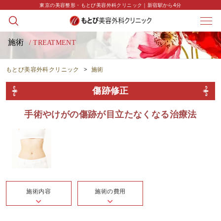
東京の美容整形・もとび美容外科クリニック｜新宿駅から4分
施術
/ TREATMENT
もとび美容外科クリニック
>
施術
傷跡修正
手術やけがの傷跡が目立たなくなる治療法
施術内容
施術の費用