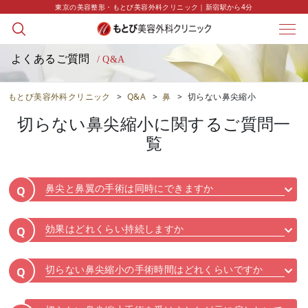
東京の美容整形・もとび美容外科クリニック｜新宿駅から4分
よくあるご質問
/ Q&A
もとび美容外科クリニック
>
Q&A
>
鼻
>
切らない鼻尖縮小
切らない鼻尖縮小
に関するご質問一
覧
鼻尖と鼻翼の手術は同時にできますか
Q
効果はどれくらい持続しますか
Q
切らない鼻尖縮小の手術時間はどれくらいですか
Q