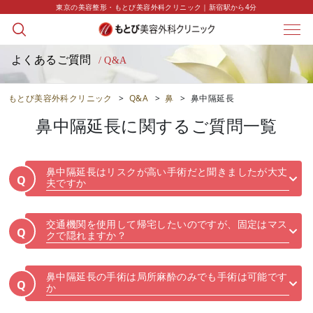
東京の美容整形・もとび美容外科クリニック｜新宿駅から4分
よくあるご質問
/ Q&A
もとび美容外科クリニック
>
Q&A
>
鼻
>
鼻中隔延長
鼻中隔延長
に関するご質問一覧
鼻中隔延長はリスクが高い手術だと聞きましたが大丈
Q
夫ですか
交通機関を使用して帰宅したいのですが、固定はマス
Q
クで隠れますか？
鼻中隔延長の手術は局所麻酔のみでも手術は可能です
Q
か