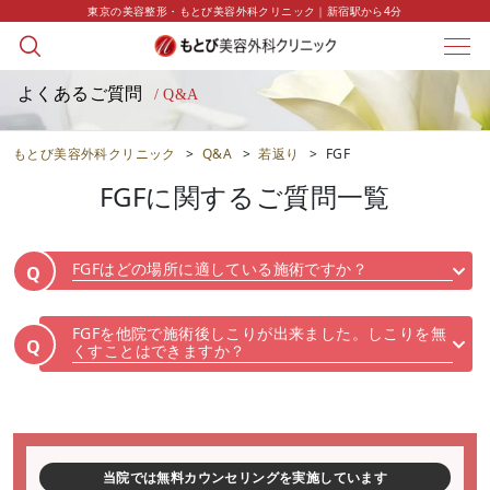
東京の美容整形・もとび美容外科クリニック｜新宿駅から4分
よくあるご質問
/ Q&A
もとび美容外科クリニック
>
Q&A
>
若返り
>
FGF
FGF
に関するご質問一覧
FGFはどの場所に適している施術ですか？
Q
FGFを他院で施術後しこりが出来ました。しこりを無
Q
くすことはできますか？
当院では無料カウンセリングを実施しています