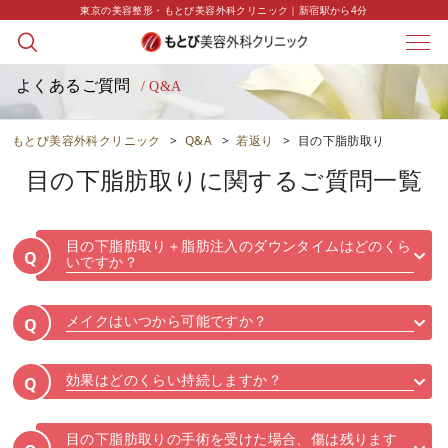
東京の美容整形・もとび美容外科クリニック｜新宿駅から4分
よくあるご質問
/ Q&A
もとび美容外科クリニック
>
Q&A
>
若返り
>
目の下脂肪取り
目の下脂肪取り
に関するご質問一覧
目の下脂肪取り＋脂肪注入のダウンタイムはどのくら
Q
いですか？
メイクはいつから可能ですか？
Q
効果はどのくらい持続しますか？
Q
目の下脂肪取りの手術を受けた場合、傷は残ります