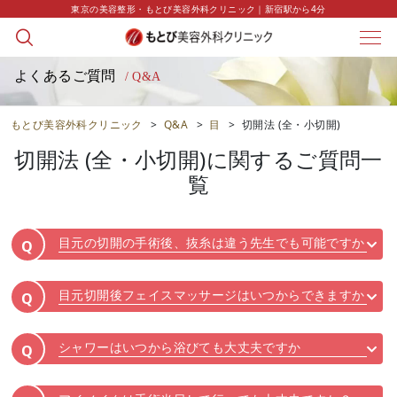
東京の美容整形・もとび美容外科クリニック｜新宿駅から4分
よくあるご質問
/ Q&A
もとび美容外科クリニック
>
Q&A
>
目
>
切開法 (全・小切開)
切開法 (全・小切開)
に関するご質問一
覧
目元の切開の手術後、抜糸は違う先生でも可能ですか
Q
目元切開後フェイスマッサージはいつからできますか
Q
シャワーはいつから浴びても大丈夫ですか
Q