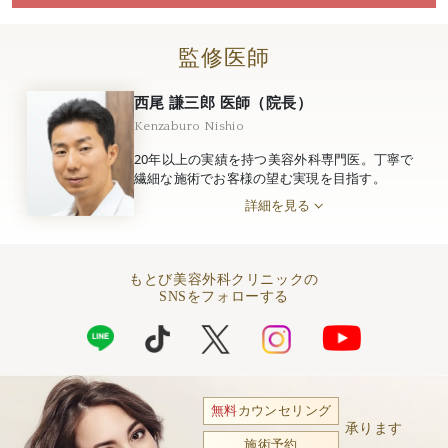
監修医師
西尾 謙三郎 医師（院長）
Kenzaburo Nishio
20年以上の実績を持つ美容外科専門医。丁寧で
繊細な施術でお客様の望む実現を目指す。
詳細を見る
もとび美容外科クリニックの
SNSをフォローする
無料
カウンセリング
承ります
施術予約