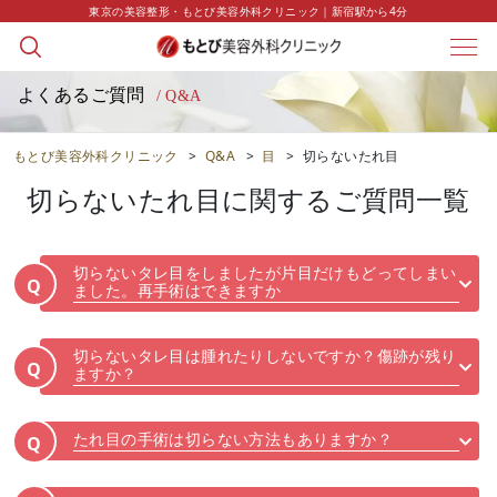
東京の美容整形・もとび美容外科クリニック｜新宿駅から4分
よくあるご質問
/ Q&A
もとび美容外科クリニック
>
Q&A
>
目
>
切らないたれ目
切らないたれ目
に関するご質問一覧
切らないタレ目をしましたが片目だけもどってしまい
Q
ました。再手術はできますか
切らないタレ目は腫れたりしないですか？傷跡が残り
Q
ますか？
たれ目の手術は切らない方法もありますか？
Q