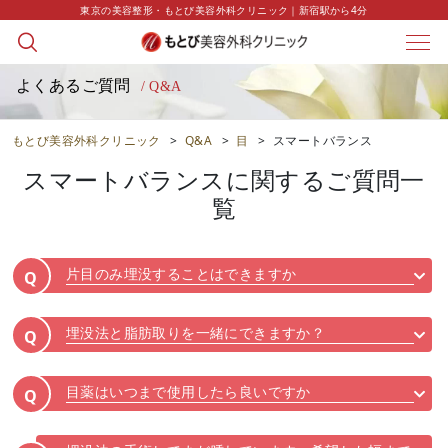
東京の美容整形・もとび美容外科クリニック｜新宿駅から4分
よくあるご質問
/ Q&A
もとび美容外科クリニック
>
Q&A
>
目
>
スマートバランス
スマートバランス
に関するご質問一
覧
片目のみ埋没することはできますか
Q
埋没法と脂肪取りを一緒にできますか？
Q
目薬はいつまで使用したら良いですか
Q