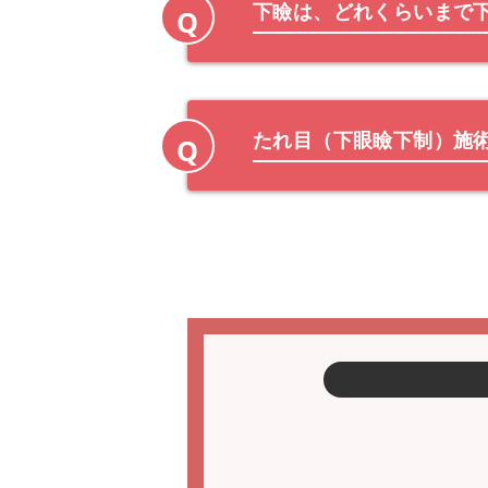
下瞼は、どれくらいまで
Q
たれ目（下眼瞼下制）施
Q