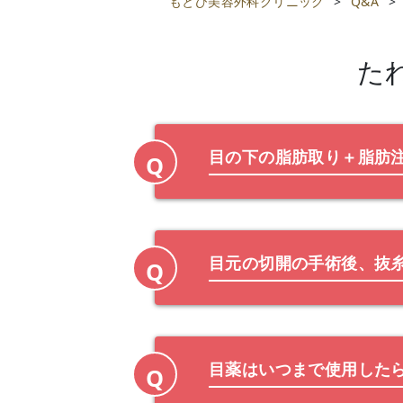
もとび美容外科クリニック
>
Q&A
>
たれ
目の下の脂肪取り＋脂肪
Q
目元の切開の手術後、抜
Q
目薬はいつまで使用した
Q