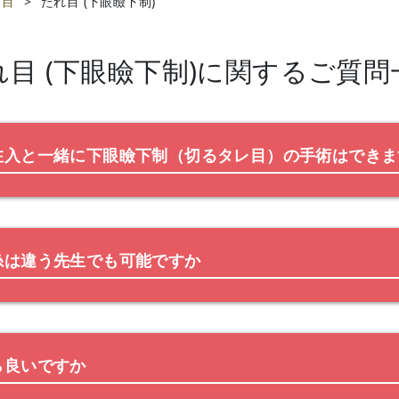
目
>
たれ目 (下眼瞼下制)
目 (下眼瞼下制)
に関するご質問
注入と一緒に下眼瞼下制（切るタレ目）の手術はできま
糸は違う先生でも可能ですか
ら良いですか