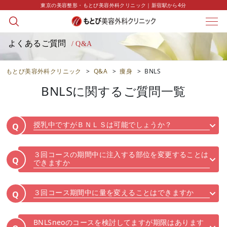
東京の美容整形・もとび美容外科クリニック｜新宿駅から4分
よくあるご質問
/ Q&A
もとび美容外科クリニック
>
Q&A
>
痩身
>
BNLS
BNLS
に関するご質問一覧
授乳中ですがＢＮＬＳは可能でしょうか？
Q
３回コースの期間中に注入する部位を変更することは
Q
できますか
３回コース期間中に量を変えることはできますか
Q
BNLSneoのコースを検討してますが期限はあります