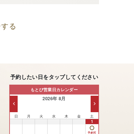
ーする
予約したい日をタップしてください
もとび営業日カレンダー
2026年 8月
日
月
火
水
木
金
土
26
27
28
29
30
31
1