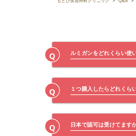
もとび美容外科クリニック
>
Q&A
>
ルミガンをどれくらい使
Q
１つ購入したらどれくら
Q
日本で認可は受けてます
Q