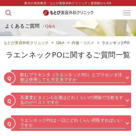
東京の美容整形・もとび美容外科クリニック｜新宿駅から4分
よくあるご質問
/ Q&A
もとび美容外科クリニック
>
Q&A
>
内服・コスメ
>
ラエンネックPO
ラエンネックPO
に関するご質問一覧
飲むプラセンタ（ラエンネックPO）とプラセンタ注
Q
射は併用しても大丈夫ですか
高濃度ビタミンC点滴はどれくらいの間隔で注射をす
Q
るのがベストですか
ラエンネックPOは一日にどれくらい摂取すればいい
Q
ですか