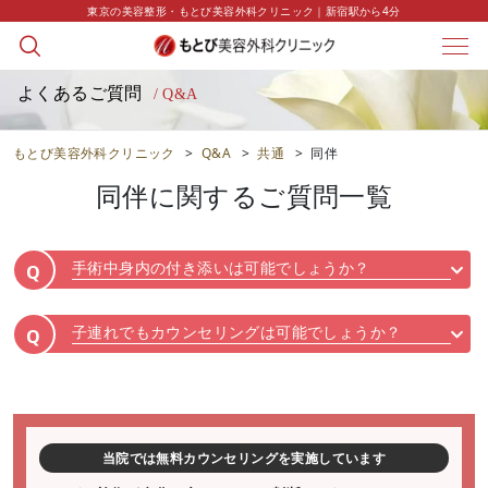
東京の美容整形・もとび美容外科クリニック｜新宿駅から4分
よくあるご質問
/ Q&A
もとび美容外科クリニック
>
Q&A
>
共通
>
同伴
同伴
に関するご質問一覧
手術中身内の付き添いは可能でしょうか？
Q
子連れでもカウンセリングは可能でしょうか？
Q
当院では無料カウンセリングを実施しています