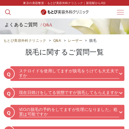
東京の美容整形・もとび美容外科クリニック｜新宿駅から4分
よくあるご質問
/ Q&A
もとび美容外科クリニック
>
Q&A
>
レーザー
>
脱毛
脱毛
に関するご質問一覧
ステロイドを使用してますが脱毛をうけても大丈夫で
Q
すか
現在日焼けをしてる状態ですが脱毛してもらえますか
Q
VIOの脱毛の予約をしてますが生理になりました。処
Q
置は可能ですか