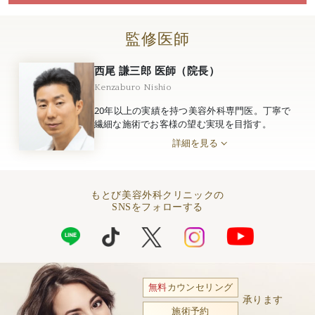
監修医師
西尾 謙三郎 医師（院長）
Kenzaburo Nishio
20年以上の実績を持つ美容外科専門医。丁寧で
繊細な施術でお客様の望む実現を目指す。
詳細を見る
もとび美容外科クリニックの
SNSをフォローする
無料
カウンセリング
承ります
施術予約