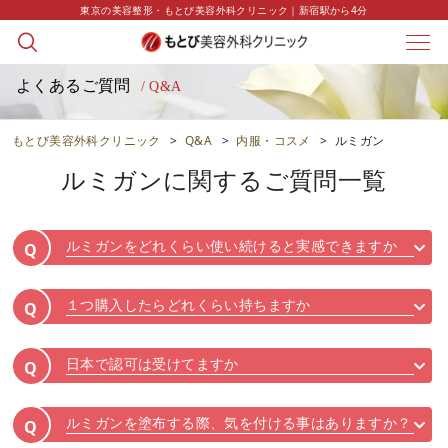
東京の美容整形・もとび美容外科クリニック｜新宿駅から4分
よくあるご質問
/ Q&A
もとび美容外科クリニック
>
Q&A
>
内服・コスメ
>
ルミガン
ルミガン
に関するご質問一覧
ルミガンをどれくらい使い続けると実感できますか
Q
１つ購入したらどれくらい持ちますか
Q
日本で認可は受けてますか
Q
ルミガンを塗布する際、気を付ける事はありますか？
Q