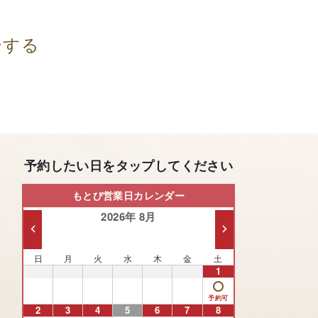
ーする
予約したい日をタップしてください
もとび営業日カレンダー
2026年 8月
日
月
火
水
木
金
土
26
27
28
29
30
31
1
2
3
4
5
6
7
8