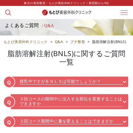
東京の美容整形・もとび美容外科クリニック｜新宿駅から4分
よくあるご質問
/ Q&A
もとび美容外科クリニック
>
Q&A
>
プチ整形
>
脂肪溶解注射(BNLS)
脂肪溶解注射(BNLS)
に関するご質問
一覧
授乳中ですがＢＮＬＳは可能でしょうか？
Q
３回コースの期間中に注入する部位を変更することは
Q
できますか
３回コース期間中に量を変えることはできますか
Q