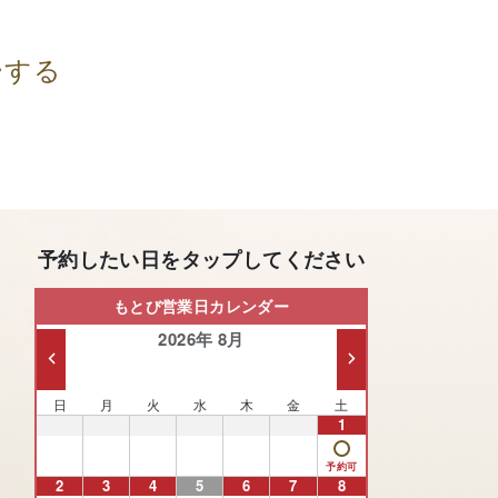
ーする
予約したい日をタップしてください
もとび営業日カレンダー
2026年 8月
日
月
火
水
木
金
土
26
27
28
29
30
31
1
2
3
4
5
6
7
8