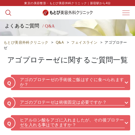
東京の美容整形・もとび美容外科クリニック｜新宿駅から4分
よくあるご質問
/ Q&A
もとび美容外科クリニック
>
Q&A
>
フェイスライン
>
アゴプロテー
ゼ
アゴプロテーゼ
に関するご質問一覧
アゴのプロテーゼの手術後ご飯はすぐに食べられます
Q
か？
アゴのプロテーゼは術後固定は必要ですか？
Q
ヒアルロン酸をアゴに入れましたが、その後プロテー
Q
ゼを入れる事はできますか？