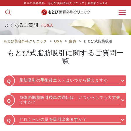
東京の美容整形・もとび美容外科クリニック｜新宿駅から4分
よくあるご質問
/ Q&A
もとび美容外科クリニック
>
Q&A
>
痩身
>
もとび式脂肪吸引
もとび式脂肪吸引
に関するご質問一
覧
脂肪吸引の手術後エステはいつから通えますか
Q
身体の脂肪吸引後車の運転は、いつからしても大丈夫
Q
ですか？
どれくらいの量を吸引出来ますか？
Q