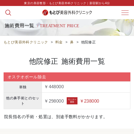
東京の美容整形・もとび美容外科クリニック｜新宿駅から4分
施術費用一覧
/ TREATMENT PRICE
もとび美容外科クリニック
>
料金
>
鼻
>
他院修正
他院修正
施術費用一覧
オステオポール除去
単独
￥448000
他の鼻手術とのセッ
モニター
￥298000
￥238000
価格
ト
院長指名の手術・処置は、別途手数料がかかります。