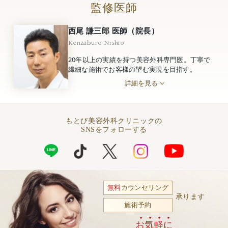
監修医師
西尾 謙三郎 医師（院長）
Kenzaburo Nishio
20年以上の実績を持つ美容外科専門医。丁寧で
繊細な施術でお客様の望む実現を目指す。
詳細を見る
もとび美容外科クリニックの
SNSをフォローする
無料
カウンセリング
承ります
施術予約
お気軽に