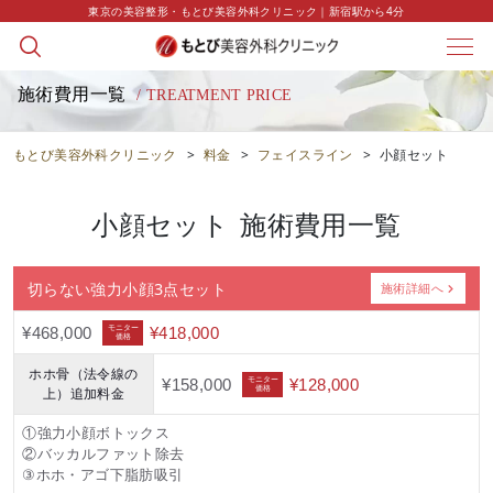
東京の美容整形・もとび美容外科クリニック｜新宿駅から4分
施術費用一覧
/ TREATMENT PRICE
もとび美容外科クリニック
>
料金
>
フェイスライン
>
小顔セット
小顔セット
施術費用一覧
切らない強力小顔3点セット
施術詳細へ
モニター
¥468,000
¥418,000
価格
ホホ骨（法令線の
モニター
¥158,000
¥128,000
価格
上）追加料金
①強力小顔ボトックス
②バッカルファット除去
③ホホ・アゴ下脂肪吸引