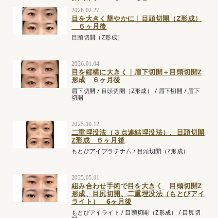
2026.02.27
目を大きく華やかに｜目頭切開（Z形成）
６ヶ月後
目頭切開（Z形成）
2026.01.04
目を縦横に大きく｜眉下切開＋目頭切開Z
形成 ６ヶ月後
眉下切開
/
目頭切開（Z形成）
/
眉下切開
/
眉下
切開
2025.10.12
二重埋没法（３点連結埋没法）、目頭切開
Z形成 ６ヶ月後
もとびアイプラチナム
/
目頭切開（Z形成）
2025.05.01
組み合わせ手術で目を大きく 目頭切開Z
形成、目尻切開、二重埋没法（もとびアイ
ライト） 6ヶ月後
もとびアイライト
/
目頭切開（Z形成）
/
目尻切