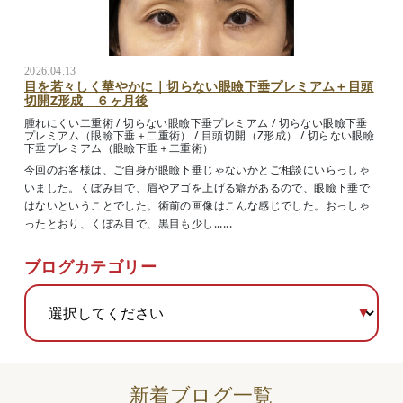
2026.04.13
目を若々しく華やかに｜切らない眼瞼下垂プレミアム＋目頭
切開Z形成 ６ヶ月後
腫れにくい二重術
/
切らない眼瞼下垂プレミアム
/
切らない眼瞼下垂
プレミアム（眼瞼下垂＋二重術）
/
目頭切開（Z形成）
/
切らない眼瞼
下垂プレミアム（眼瞼下垂＋二重術）
今回のお客様は、ご自身が眼瞼下垂じゃないかとご相談にいらっしゃ
いました。くぼみ目で、眉やアゴを上げる癖があるので、眼瞼下垂で
はないということでした。術前の画像はこんな感じでした。おっしゃ
ったとおり、くぼみ目で、黒目も少し......
ブログカテゴリー
新着ブログ一覧