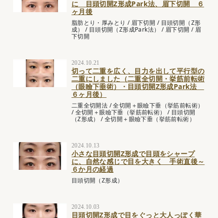
に 目頭切開Z形成Park法、眉下切開 ６
ヶ月後
脂肪とり・厚みとり
/
眉下切開
/
目頭切開（Z形
成）
/
目頭切開（Z形成Park法）
/
眉下切開
/
眉
下切開
2024.10.21
切って二重を広く、目力を出して平行型の
二重にしました（二重全切開・挙筋前転術
（眼瞼下垂術）・目頭切開Z形成Park法
６ヶ月後）
二重全切開法
/
全切開＋眼瞼下垂（挙筋前転術）
/
全切開＋眼瞼下垂（挙筋前転術）
/
目頭切開
（Z形成）
/
全切開＋眼瞼下垂（挙筋前転術）
2024.10.13
小さな目頭切開Z形成で目頭をシャープ
に、自然な感じで目を大きく 手術直後～
６か月の経過
目頭切開（Z形成）
2024.10.03
目頭切開Z形成で目をぐっと大人っぽく華