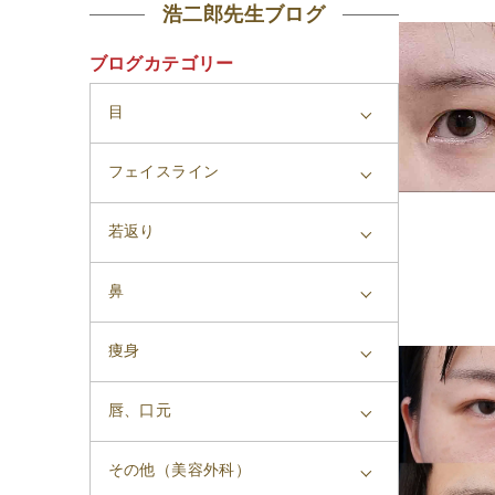
浩二郎先生ブログ
ブログカテゴリー
目
フェイスライン
若返り
鼻
痩身
唇、口元
その他（美容外科）