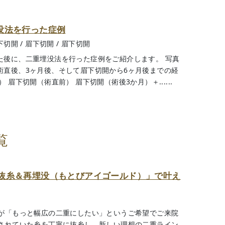
没法を行った症例
下切開
/
眉下切開
/
眉下切開
た後に、二重埋没法を行った症例をご紹介します。 写真
術直後、3ヶ月後、そして眉下切開から6ヶ月後までの経
 眉下切開（術直前） 眉下切開（術後3か月）＋......
覧
抜糸＆再埋没（もとびアイゴールド）」で叶え
が「もっと幅広の二重にしたい」というご希望でご来院
されていた糸を丁寧に抜糸し、新しい理想の二重ライン