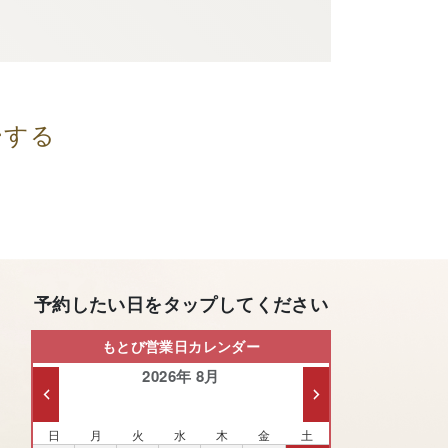
ーする
予約したい日をタップしてください
もとび営業日カレンダー
2026年 8月
日
月
火
水
木
金
土