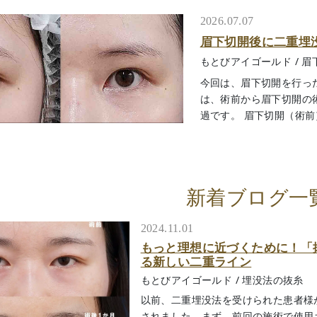
2026.07.07
眉下切開後に二重埋
もとびアイゴールド
/
眉
今回は、眉下切開を行っ
は、術前から眉下切開の
過です。 眉下切開（術前）
新着ブログ一
2024.11.01
もっと理想に近づくために！「
る新しい二重ライン
もとびアイゴールド
/
埋没法の抜糸
以前、二重埋没法を受けられた患者様
されました。まず、前回の施術で使用