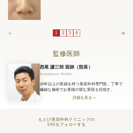
←
→
1
2
3
4
監修医師
西尾 謙三郎 医師（院長）
Kenzaburo Nishio
20年以上の実績を持つ美容外科専門医。丁寧で
繊細な施術でお客様の望む実現を目指す。
詳細を見る
もとび美容外科クリニックの
SNSをフォローする