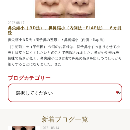
2022.08.17
鼻尖縮小（３D法）、鼻翼縮小（内側法・FLAP法） ６か月
後
鼻尖縮小３D法（団子鼻の整形）
/
鼻翼縮小（内側・flap法）
（手術前）⇒（半年後） 今回のお客様は、団子鼻をすっきりさせて小
鼻も目立ちにくくしたいとのことで来院されました。鼻がやや垂れ鼻
気味で高さが低く、鼻尖縮小は３D法で鼻先の高さを出しつつしっかり
細くすることになりました。また......
ブログカテゴリー
新着ブログ一覧
2021.08.14